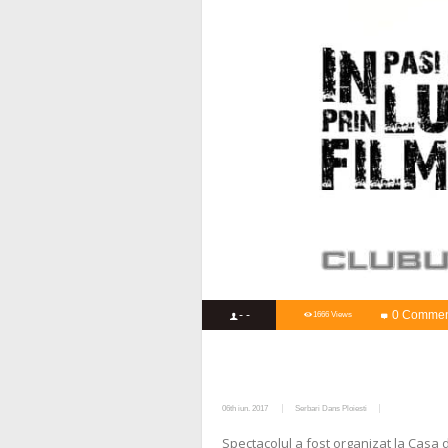
- -
0 Commen
1666 Views
06th iun. 2017
Serbari Dans Ploiesti
Spectacolul a fost organizat la Casa de