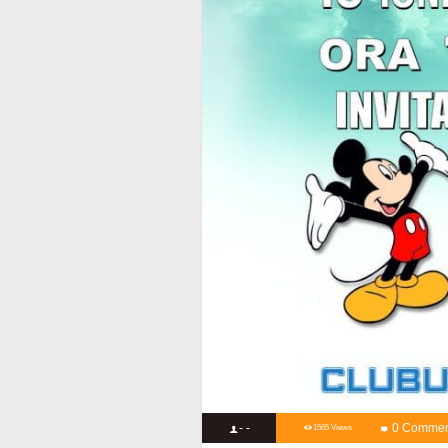
- -
0 Commen
1565 Views