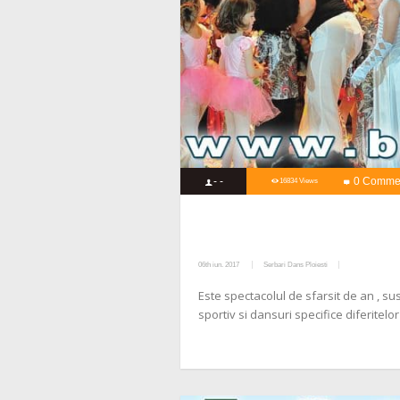
- -
0 Comme
16834 Views
06th iun. 2017
Serbari Dans Ploiesti
Este spectacolul de sfarsit de an , s
sportiv si dansuri specifice diferitelor