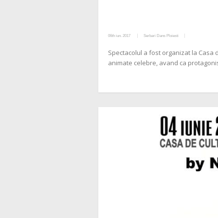
06th iun. 2017
Serbari Dans Ploiesti
Spectacolul a fost organizat la Casa d
animate celebre, avand ca protagonist