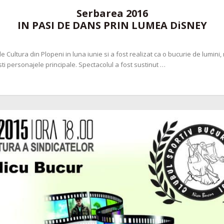
Serbarea 2016
IN PASI DE DANS PRIN LUMEA DiSNEY
e Cultura din Plopeni in luna iunie si a fost realizat ca o bucurie de lumini
i personajele principale. Spectacolul a fost sustinut …