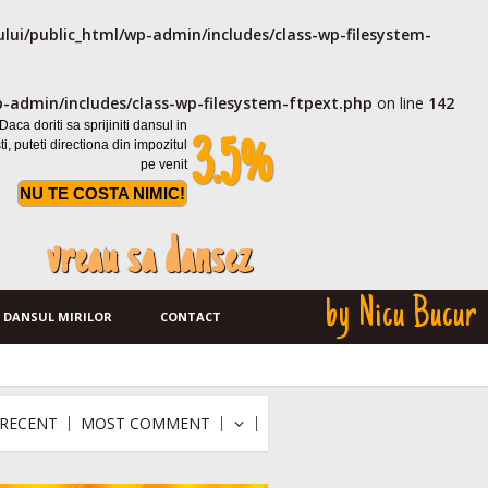
lui/public_html/wp-admin/includes/class-wp-filesystem-
-admin/includes/class-wp-filesystem-ftpext.php
on line
142
Daca doriti sa sprijiniti dansul in
ti, puteti directiona din impozitul
3.5%
pe venit
NU TE COSTA NIMIC!
vreau sa dansez
by Nicu Bucur
DANSUL MIRILOR
CONTACT
RECENT
MOST COMMENT