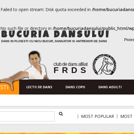
Failed to open stream: Disk quota exceeded in
/home/bucuriadansu
o such file or directory in
/home/bucuriadansului/public_html/wp
BUCURIA DANSULUI
Ploies
DANS IN PLOIESTI CU NICU BUCUR, DANSATOR SI ANTRENOR DE DANS
club de dans afiliat
FRDS
STI
LECTII DE DANS
DANS COPII
DANS ADULTI
MOST POPULAR
MOST 