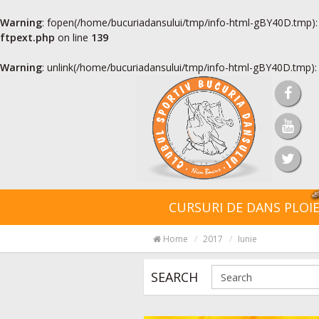
Warning
: fopen(/home/bucuriadansului/tmp/info-html-gBY40D.tmp): 
ftpext.php
on line
139
Warning
: unlink(/home/bucuriadansului/tmp/info-html-gBY40D.tmp): N
CURSURI DE DANS PLOIE
Home
2017
Iunie
SEARCH