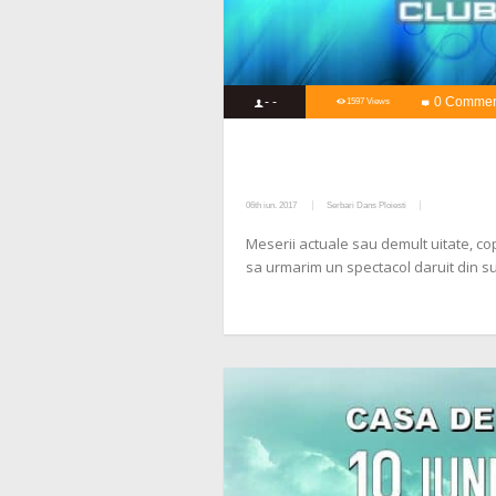
- -
0 Commen
1597 Views
06th iun. 2017
Serbari Dans Ploiesti
Meserii actuale sau demult uitate, copi
sa urmarim un spectacol daruit din su