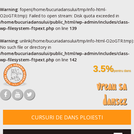
Warning
: fopen(/home/bucuriadansului/tmp/info-html-
O2oGTR.tmp): Failed to open stream: Disk quota exceeded in
/home/bucuriadansului/public_html/wp-admin/includes/class-
wp-filesystem-ftpext.php
on line
139
Warning
: unlink(/home/bucuriadansului/tmp/info-html-O2oGTR.tmp):
No such file or directory in
/home/bucuriadansului/public_html/wp-admin/includes/class-
wp-filesystem-ftpext.php
on line
142
3.5%
pentru dans
vreau sa
dansez
CURSURI DE DANS PLOIESTI