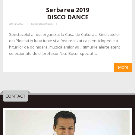
Serbarea 2019
DISCO DANCE
18th iun. 2019
Serbari Dans Ploiesti
Spectacolul a fost organizat la Casa de Cultura a Sindicatelor
din Ploiesti in luna iunie si a fost realizat ca o enciclopedie a
hiturilor de odinioara, muzica anilor 90 . Ritmurile alerte atent
selectionate de dl profesor Nicu Bucur special …
More
CONTACT