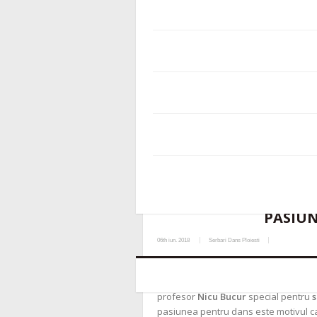
- -
0 Commen
1897 Views
PASIUN
06th iun. 2018
Serbari Dans Ploiesti
Spectacolul a fost organizat la Casa de
realizat ca o fantezie de lumini, muzic
profesor
Nicu Bucur
special pentru
s
pasiunea pentru dans este motivul ca