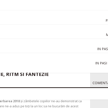
P
M
IN PA
t
IN PAS
Serbarea 2018
E, RITM SI FANTEZIE
COMENTA
 Cultura a Sindicatelor din Ploiesti in luna iunie si a fost
a și dans. Ritmurile alerte atent selectionate de dl
erbarea 2018
și zâmbetele copiilor ne-au demonstrat ca
re ne-a adus pe toți la un loc sa ne bucurăm de acest