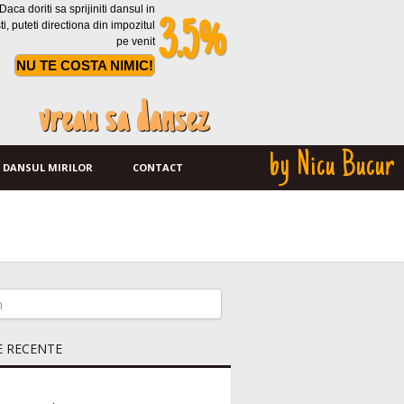
Daca doriti sa sprijiniti dansul in
ti, puteti directiona din impozitul
3.5%
pe venit
NU TE COSTA NIMIC!
vreau sa dansez
by Nicu Bucur
DANSUL MIRILOR
CONTACT
E RECENTE