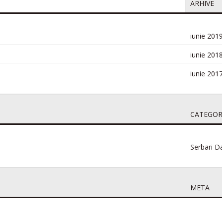
ARHIVE
iunie 201
e description.
iunie 201
iunie 201
7 Posts
31st Jan 2024
Other Posts
CATEGOR
0
Serbari Da
COMMENT
META