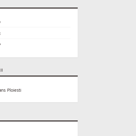
9
8
7
II
ns Ploiesti